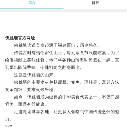
简介
排行
佛跳墙官方网址
佛跳墙这道美食起源于福建厦门，历史悠久。
传说古时有僧侣家住山上，每到寒食节只能吃素，为了
给佛祖献上美味佳肴，他们将各种山珍海味煲煮在一起，直
到飘出阵阵香味，令佛祖闻之翻身而出。
这就是佛跳墙的由来。
佛跳墙的主要食材包括鹿茸、鲍鱼、瑶柱等，烹饪方法
复杂精细，要求火候严谨。
如今，佛跳墙成为经典的中华美食代表之一，不仅口感
鲜美，而且有益健康。
足迹走遍世界各地，让更多人领略到中国传统烹饪的魅
力。
#3#