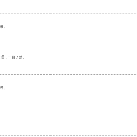
绩。
合理，一目了然。
野。